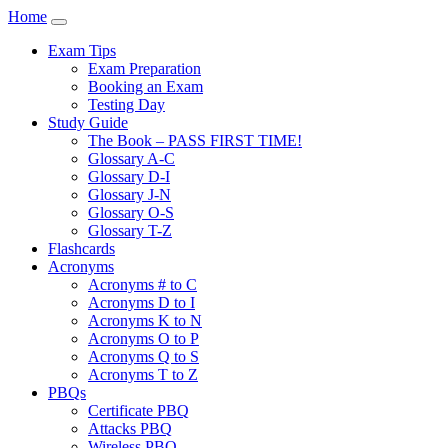
Home
Exam Tips
Exam Preparation
Booking an Exam
Testing Day
Study Guide
The Book – PASS FIRST TIME!
Glossary A-C
Glossary D-I
Glossary J-N
Glossary O-S
Glossary T-Z
Flashcards
Acronyms
Acronyms # to C
Acronyms D to I
Acronyms K to N
Acronyms O to P
Acronyms Q to S
Acronyms T to Z
PBQs
Certificate PBQ
Attacks PBQ
Wireless PBQ